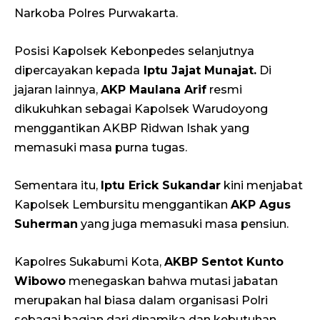
Narkoba Polres Purwakarta.
Posisi Kapolsek Kebonpedes selanjutnya
dipercayakan kepada
Iptu Jajat Munajat.
Di
jajaran lainnya,
AKP Maulana Arif
resmi
dikukuhkan sebagai Kapolsek Warudoyong
menggantikan AKBP Ridwan Ishak yang
memasuki masa purna tugas.
Sementara itu,
Iptu Erick Sukandar
kini menjabat
Kapolsek Lembursitu menggantikan
AKP Agus
Suherman
yang juga memasuki masa pensiun.
Kapolres Sukabumi Kota,
AKBP Sentot Kunto
Wibowo
menegaskan bahwa mutasi jabatan
merupakan hal biasa dalam organisasi Polri
sebagai bagian dari dinamika dan kebutuhan