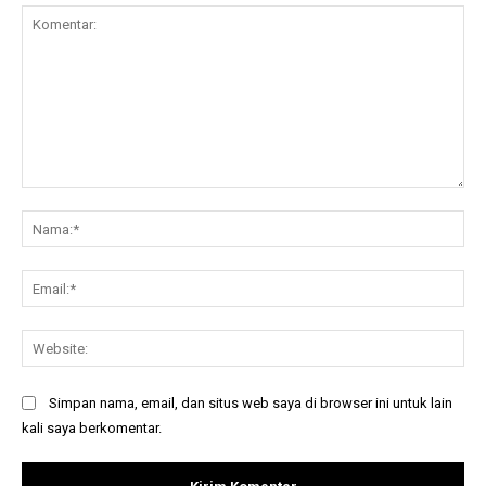
Komentar:
Na
Ema
Web
Simpan nama, email, dan situs web saya di browser ini untuk lain
kali saya berkomentar.